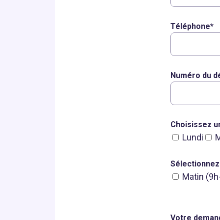
Téléphone*
Numéro du dé
Choisissez un
Lundi
M
Sélectionnez
Matin (9h
Veuillez
laisser
Votre deman