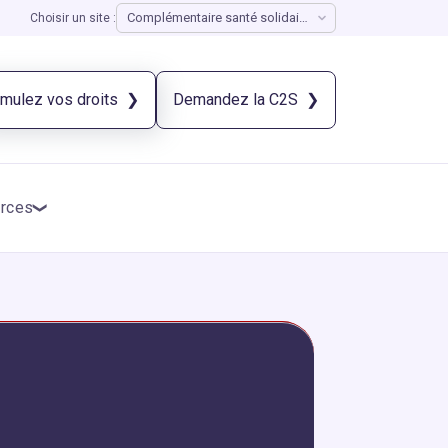
Choisir un site :
imulez vos droits
Demandez la C2S
rces