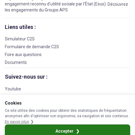
engagement reconnu d'utilité sociale par l'État (Esus).
Découvrez
les engagements du Groupe APS
Liens utiles :
Simulateur C2S
Formulaire de demande C2S
Foire aux questions
Documents
Suivez-nous sur :
Youtube
Facebook
Cookies
LinkedIn
Ce site utilise des cookies pour obtenir des statistiques de fréquentation
anonymes afin d'optimiser son ergonomie, sa navigation et ses contenus.
En savoir plus
© 2026 APS Prévoyance
Accepter
s légales
Cookies
Protection des données personnelles
Réclamation
Plan