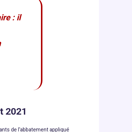
e : il
n
t 2021
tants de l’abbatement appliqué