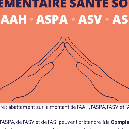
 : abattement sur le montant de l’AAH, l’ASPA, l’ASV et l’
l’ASPA, de l’ASV et de l’ASI peuvent prétendre à la
Complé