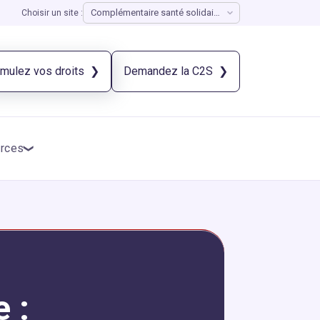
Choisir un site :
imulez vos droits
Demandez la C2S
rces
 :