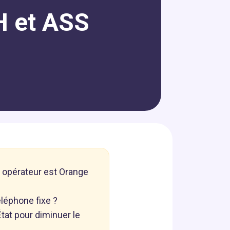
H et ASS
re opérateur est Orange
léphone fixe ?
’État pour diminuer le