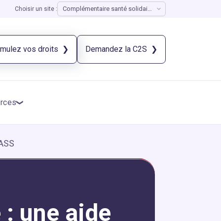
Choisir un site :
imulez vos droits
Demandez la C2S
rces
 ASS
 : une aide