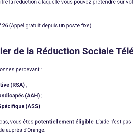
re la réduction à laquelle vous pouvez prétendre sur vot
7 26
(Appel gratuit depuis un poste fixe)
ier de la Réduction Sociale Té
sonnes percevant :
tive (RSA)
;
Handicapés (AAH)
;
 Spécifique (ASS)
.
 cas, vous êtes
potentiellement éligible
. L’aide n’est pa
de auprès d’Orange.