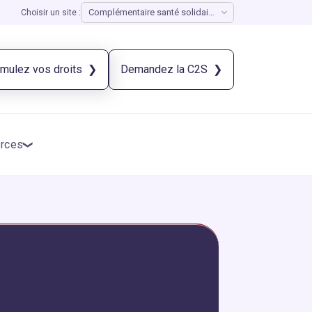
Choisir un site :
imulez vos droits
Demandez la C2S
rces