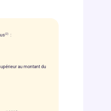
nus
:
(2)
 supérieur au montant du