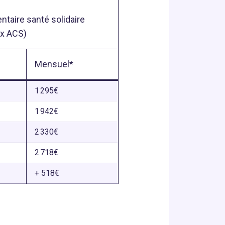
taire santé solidaire
ex ACS)
Mensuel*
1 295€
1 942€
2 330€
2 718€
+ 518€