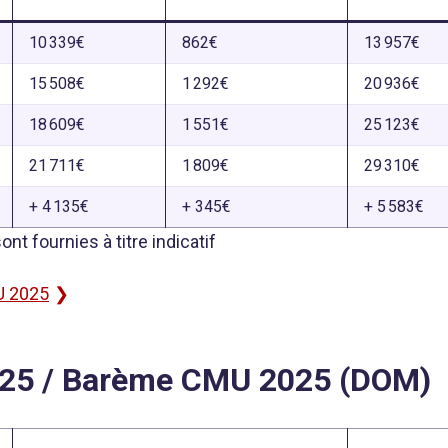
10 339€
862€
13 957€
15 508€
1 292€
20 936€
18 609€
1 551€
25 123€
21 711€
1 809€
29 310€
+ 4 135€
+ 345€
+ 5 583€
 fournies à titre indicatif
U 2025
25 / Barème CMU 2025 (DOM)