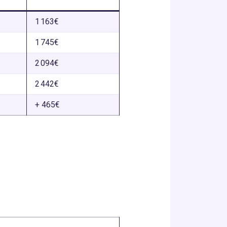
1 163€
1 745€
2 094€
2 442€
+ 465€