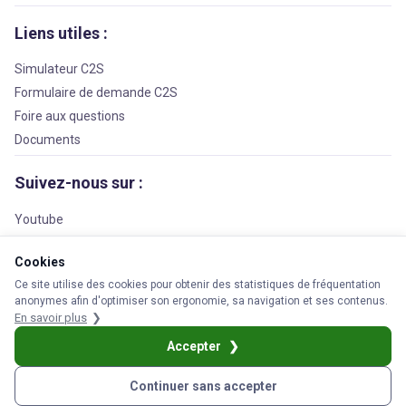
Liens utiles :
Simulateur C2S
Formulaire de demande C2S
Foire aux questions
Documents
Suivez-nous sur :
Youtube
Facebook
Cookies
LinkedIn
Ce site utilise des cookies pour obtenir des statistiques de fréquentation
anonymes afin d'optimiser son ergonomie, sa navigation et ses contenus.
En savoir plus
© 2026 APS Prévoyance
Accepter
s légales
Cookies
Protection des données personnelles
Réclamation
Plan
Continuer sans accepter
Simulez vos droits
Demandez la C2S