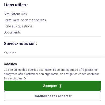
Liens utiles :
Simulateur C2S
Formulaire de demande C2S
Foire aux questions
Documents
Suivez-nous sur :
Youtube
Facebook
Cookies
LinkedIn
Ce site utilise des cookies pour obtenir des statistiques de fréquentation
anonymes afin d'optimiser son ergonomie, sa navigation et ses contenus.
En savoir plus
© 2026 APS Prévoyance
Accepter
s légales
Cookies
Protection des données personnelles
Réclamation
Plan
Continuer sans accepter
Simulez vos droits
Demandez la C2S