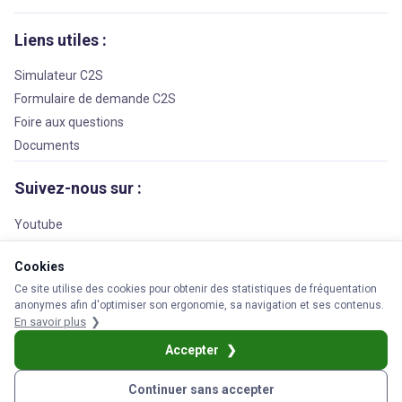
Liens utiles :
Simulateur C2S
Formulaire de demande C2S
Foire aux questions
Documents
Suivez-nous sur :
Youtube
Facebook
Cookies
LinkedIn
Ce site utilise des cookies pour obtenir des statistiques de fréquentation
anonymes afin d'optimiser son ergonomie, sa navigation et ses contenus.
En savoir plus
© 2026 APS Prévoyance
Accepter
s légales
Cookies
Protection des données personnelles
Réclamation
Plan
Continuer sans accepter
Simulez vos droits
Demandez la C2S